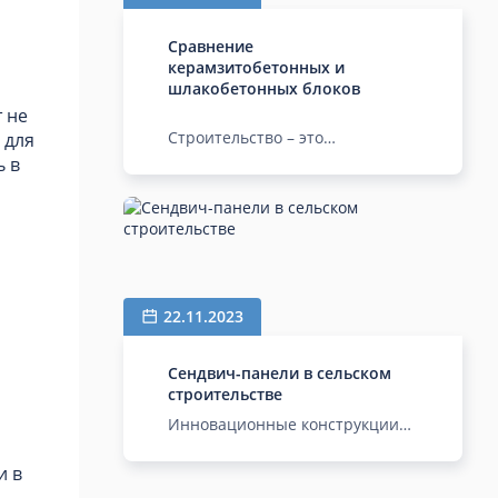
более доступная цена.
Сравнение
керамзитобетонных и
шлакобетонных блоков
 не
Строительство – это
 для
ответственный и многогранный
ь в
процесс, включающий выбор
подходящих строительных
материалов. Одним из важн...
22.11.2023
Сендвич-панели в сельском
строительстве
Инновационные конструкции
повышают
энергоэффективность,
и в
устойчивость и экологическую
.