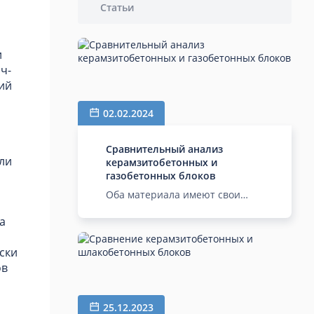
Статьи
и
ч-
ий
02.02.2024
Сравнительный анализ
ли
керамзитобетонных и
газобетонных блоков
Оба материала имеют свои
преимущества и недостатки.
а
Керамзитобетон подходит для
тех, кто ценит высокую
прочность и теплоизоляцию,
ски
газобетонные блоки, в свою
ов
очередь, может быть
предпочтителен в случаях, где
важна легкость материала и
25.12.2023