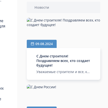
чистоту аграрных
объектов. Успешное
Новости
использование сендвич-
панелей в различных
ие
сельскохозяйственных проектах
и развитие этого важного
для
строительного материала.
09.08.2024
С Днем строителя!
Поздравляем всех, кто создает
будущее!
Уважаемые строители и все, кто
связан с созданием и
благоустройством нашего
окружения, поздравляем вас с
их
профессиональным
праздником.
е