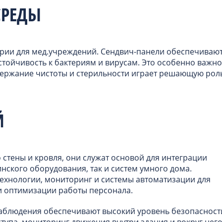
СРЕДЫ
ерии для мед.учреждений. Сендвич-панели обеспечивают
стойчивость к бактериям и вирусам. Это особенно важно
держание чистоты и стерильности играет решающую рол
Й
 стены и кровля, они служат основой для интеграции
инского оборудования, так и систем умного дома.
ехнологии, мониторинг и системы автоматизации для
и оптимизации работы персонала.
аблюдения обеспечивают высокий уровень безопасност
ступа, мониторинг движения внутри здания и вокруг него