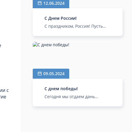
12.06.2024
С Днем России!
С праздником, Россия! Пусть
этот день будет полон радости,
достижений и гордости за нашу
великую страну!
е
09.05.2024
С днем победы!
ии с
тие
Сегодня мы отдаем дань
уважения героизму и мужеству
наших предков, отстоявших
мир и свободу. Пусть их подвиг
вдохновляет нас на великие
достижения и успехи в труде!