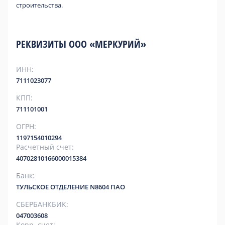
строительства.
РЕКВИЗИТЫ ООО «МЕРКУРИЙ»
ИНН:
7111023077
КПП:
711101001
ОГРН:
1197154010294
Расчетный счет:
40702810166000015384
Банк:
ТУЛЬСКОЕ ОТДЕЛЕНИЕ N8604 ПАО
СБЕРБАНКБИК:
047003608
Корр. счет: