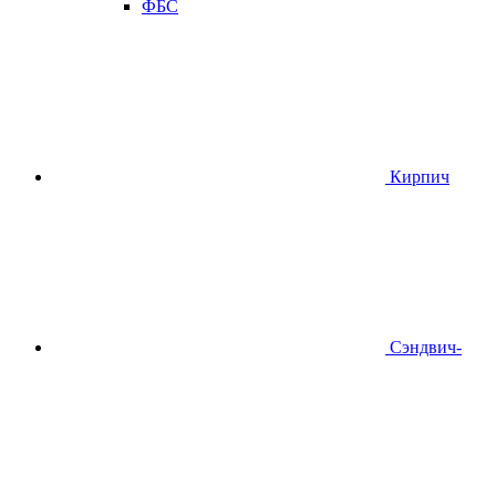
ФБС
Кирпич
Сэндвич-