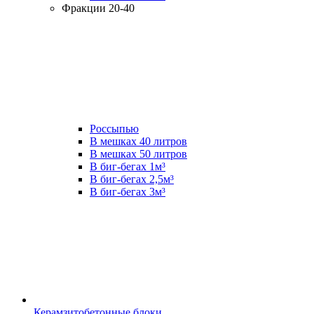
Фракции 20-40
Россыпью
В мешках 40 литров
В мешках 50 литров
В биг-бегах 1м³
В биг-бегах 2,5м³
В биг-бегах 3м³
Керамзитобетонные блоки