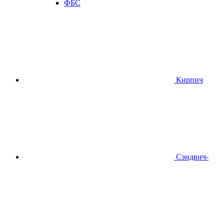
ФБС
Кирпич
Сэндвич-