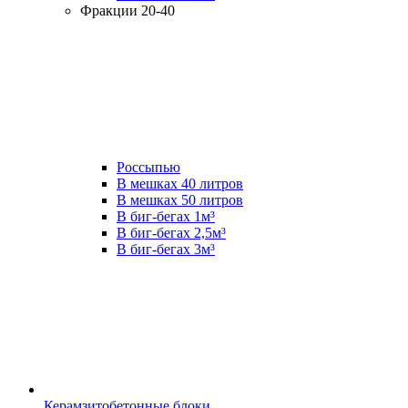
Фракции 20-40
Россыпью
В мешках 40 литров
В мешках 50 литров
В биг-бегах 1м³
В биг-бегах 2,5м³
В биг-бегах 3м³
Керамзитобетонные блоки